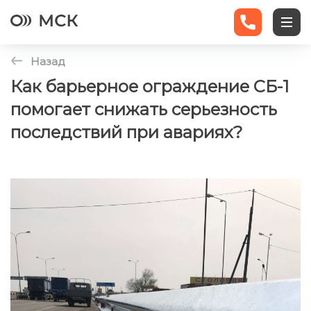
Назад
Ограждения
Как барьерное ограждение СБ-1
помогает снижать серьезность
Экраны
последствий при авариях?
Трубы
Статьи
Новости
Контакты