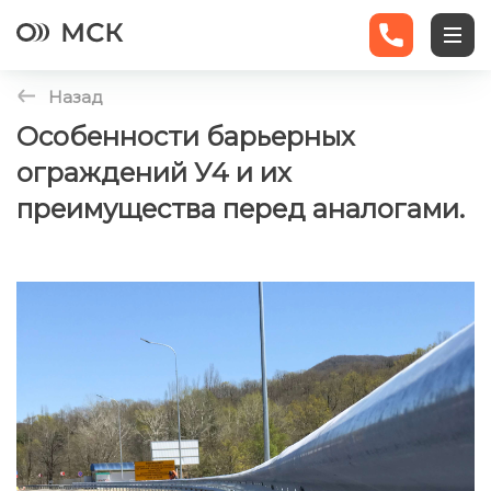
Назад
Ограждения
Особенности барьерных
ограждений У4 и их
Экраны
преимущества перед аналогами.
Трубы
Статьи
Новости
Контакты